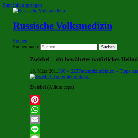
Zum Inhalt springen
Russische Volksmedizin
Suchen
Suchen nach:
Zwiebel – ein bewährtes natürliches Heilmit
18. März 2011
300 × 225
Fadenpilzinfektion – Tipps au
Zwiebel (Allium cepa)
Pinterest
WhatsApp
Email