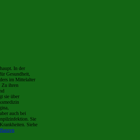
haupt. In der
für Gesundheit,
ers im Mittelalter
. Zu ihren
und
t sie über
lksmedizin
gina,
aber auch bei
npilzinfektion. Sie
e Krankheiten. Siehe
pflanzen