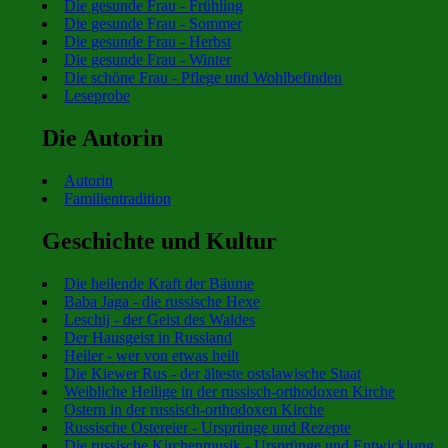
Die gesunde Frau - Frühling
Die gesunde Frau - Sommer
Die gesunde Frau - Herbst
Die gesunde Frau - Winter
Die schöne Frau - Pflege und Wohlbefinden
Leseprobe
Die Autorin
Autorin
Familientradition
Geschichte und Kultur
Die heilende Kraft der Bäume
Baba Jaga - die russische Hexe
Leschij - der Geist des Waldes
Der Hausgeist in Russland
Heiler - wer von etwas heilt
Die Kiewer Rus - der älteste ostslawische Staat
Weibliche Heilige in der russisch-orthodoxen Kirche
Ostern in der russisch-orthodoxen Kirche
Russische Ostereier - Ursprünge und Rezepte
Die russische Kirchenmusik - Ursprünge und Entwicklung