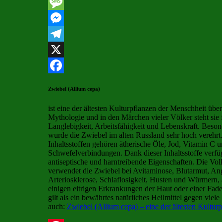
Line
Message
Messenger
Telegram
X
Facebook
Zwiebel (Allium cepa)
ist eine der ältesten Kulturpflanzen der Menschheit über
Mythologie und in den Märchen vieler Völker steht sie 
Langlebigkeit, Arbeitsfähigkeit und Lebenskraft. Besond
wurde die Zwiebel im alten Russland sehr hoch verehrt
Inhaltsstoffen gehören ätherische Öle, Jod, Vitamin C 
Schwefelverbindungen. Dank dieser Inhaltsstoffe verfüg
antiseptische und harntreibende Eigenschaften. Die Vo
verwendet die Zwiebel bei Avitaminose, Blutarmut, An
Arteriosklerose, Schlaflosigkeit, Husten und Würmern, 
einigen eitrigen Erkrankungen der Haut oder einer Fade
gilt als ein bewährtes natürliches Heilmittel gegen viel
auch:
Zwiebel (Allium cepa) – eine der ältesten Kultur