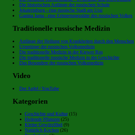
Die historischen Anfänge der russischen Schule
Jekaterinburg - eine russische Stadt am Ural
Ganina Jama - eine Erinnerungsstätte des russischen Volkes
Traditionelle russische Medizin
Anfänge der Heilung von Krankheiten durch den Menschen
Ursprünge der russischen Volksmedizin
Die traditionelle Medizin in der Kiewer Rus
Die traditionelle russische Medizin in der Geschichte
Das Besondere der russischen Volksmedizin
Video
Der Apfel / YouTube
Kategorien
Geschichte und Kultur
(15)
Heilende Pflanzen
(25)
Kleine Gewürzfibel
(9)
Natürlich Kochen
(26)