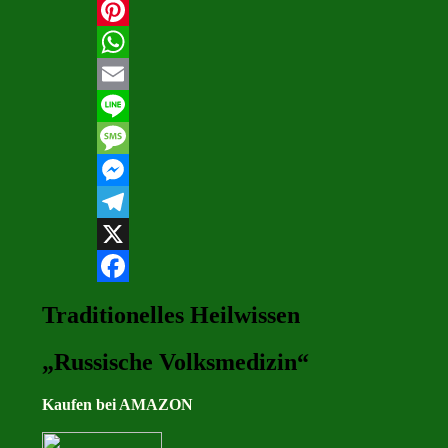
Pinterest
WhatsApp
Email
Line
Message
Messenger
Telegram
X
Facebook
Traditionelles Heilwissen
„Russische Volksmedizin“
Kaufen bei AMAZON