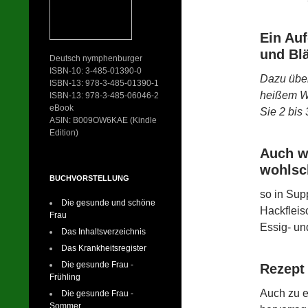
Ein Auf
und Bl
Deutsch nymphenburger
ISBN-10: 3-485-01390-0
Dazu über
ISBN-13: 978-3-485-01390-1
heißem Wa
ISBN-13: 978-3-485-06046-2
eBook
Sie 2 bis
ASIN: B009OW6KAE (Kindle
Edition)
Auch wi
wohlsc
BUCHVORSTELLUNG
so in Sup
Die gesunde und schöne
Hackfleis
Frau
Essig- un
Das Inhaltsverzeichnis
Das Krankheitsregister
Die gesunde Frau -
Rezept
Frühling
Auch zu 
Die gesunde Frau -
Sommer