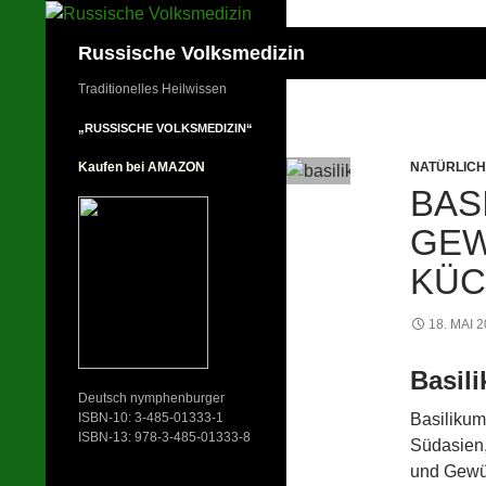
Zum
Inhalt
Suchen
Russische Volksmedizin
springen
Traditionelles Heilwissen
„RUSSISCHE VOLKSMEDIZIN“
NATÜRLIC
Kaufen bei AMAZON
BAS
GEW
KÜC
18. MAI 
Basil
Deutsch nymphenburger
Basilikum
ISBN-10: 3-485-01333-1
ISBN-13: 978-3-485-01333-8
Südasien, 
und Gewür