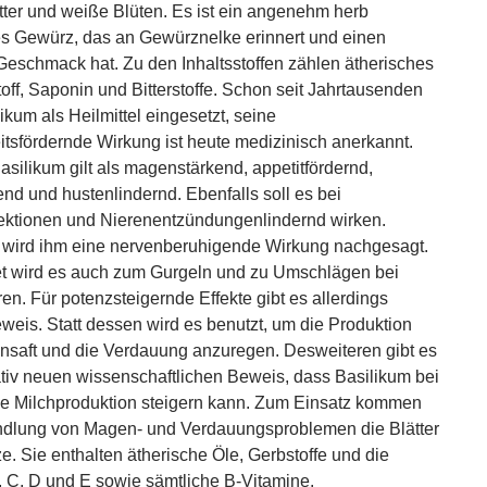
tter und weiße Blüten. Es ist ein angenehm herb
s Gewürz, das an Gewürznelke erinnert und einen
Geschmack hat. Zu den Inhaltsstoffen zählen ätherisches
toff, Saponin und Bitterstoffe. Schon seit Jahrtausenden
ikum als Heilmittel eingesetzt, seine
tsfördernde Wirkung ist heute medizinisch anerkannt.
asilikum gilt als magenstärkend, appetitfördernd,
end und hustenlindernd. Ebenfalls soll es bei
ktionen und Nierenentzündungenlindernd wirken.
 wird ihm eine nervenberuhigende Wirkung nachgesagt.
t wird es auch zum Gurgeln und zu Umschlägen bei
n. Für potenzsteigernde Effekte gibt es allerdings
weis. Statt dessen wird es benutzt, um die Produktion
saft und die Verdauung anzuregen. Desweiteren gibt es
ativ neuen wissenschaftlichen Beweis, dass Basilikum bei
ie Milchproduktion steigern kann. Zum Einsatz kommen
dlung von Magen- und Verdauungsproblemen die Blätter
ze. Sie enthalten ätherische Öle, Gerbstoffe und die
, C, D und E sowie sämtliche B-Vitamine.