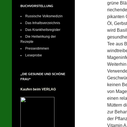
grüne Blä
BUCHVORSTELLUNG
riechende
pikanten 
Russische Volksmedizin
Öl, Gerbs
Das Inhaltsverzeichnis
wird Basil
Das Krankheitsregister
gesundhei
Die Heilwirkung der
Rezepte
Tee aus B
Pressestimmen
windtreib
Leseprobe
Mageninfe
Weiterhin
Verwende
„DIE GESUNDE UND SCHÖNE
Geschwüre
FRAU“
keinen Be
Kaufen beim VERLAG
von Magen
einen rel
Müttern d
zur Behan
der Pflan
Vitamin A