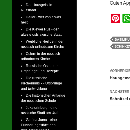
Guten App
Der Hausgeist in
Russland
Pi
Heiler - wer von etwas
heilt
nt
Die Kiewer Rus - der
er
älteste ostslawische Staat
BASILIK
Weibliche Heilige in der
e
SCHINKE
russisch-orthodoxen Kirche
st
Ostern in der russisch-
orthodoxen Kirche
Russische Ostereier -
Beitr
VORHERIGE
Ursprünge und Rezepte
Hausgemac
Die russische
Kirchenmusik - Ursprünge
und Entwicklung
NÄCHSTER
Die historischen Anfänge
Schnitzel 
der russischen Schule
Jekaterinburg - eine
russische Stadt am Ural
Ganina Jama - eine
Erinnerungsstätte des