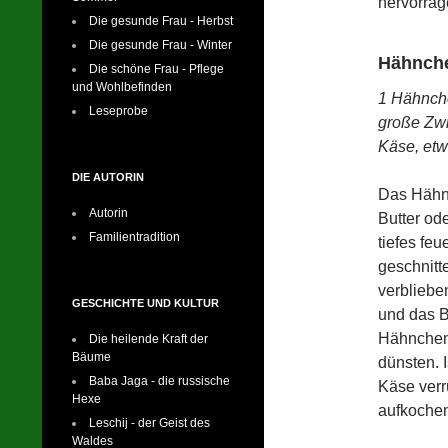
hervorrag
Die gesunde Frau - Herbst
Die gesunde Frau - Winter
Hähnche
Die schöne Frau - Pflege
und Wohlbefinden
1 Hähnche
Leseprobe
große Zwi
Käse, etw
DIE AUTORIN
Das Hähnc
Autorin
Butter od
Familientradition
tiefes feu
geschnitt
verbliebe
GESCHICHTE UND KULTUR
und das B
Hähnchen
Die heilende Kraft der
Bäume
dünsten. 
Baba Jaga - die russische
Käse verr
Hexe
aufkochen
Leschij - der Geist des
Waldes