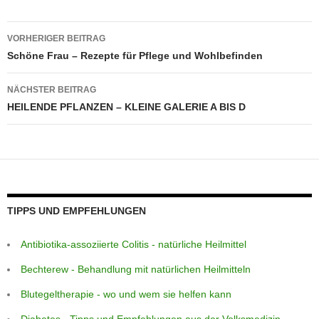
st
A
g
n
a
b
p
e
g
m
o
Beitragsnavigation
VORHERIGER BEITRAG
p
er
o
Schöne Frau – Rezepte für Pflege und Wohlbefinden
k
NÄCHSTER BEITRAG
HEILENDE PFLANZEN – KLEINE GALERIE A BIS D
TIPPS UND EMPFEHLUNGEN
Antibiotika-assoziierte Colitis - natürliche Heilmittel
Bechterew - Behandlung mit natürlichen Heilmitteln
Blutegeltherapie - wo und wem sie helfen kann
Diabetes - Tipps und Empfehlungen aus der Volksmedizin