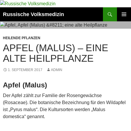
Zum
Inhalt
Suchen
Russische Volksmedizin
springen
PRIMÄR
MENÜ
HEILENDE PFLANZEN
APFEL (MALUS) – EINE
ALTE HEILPFLANZE
1. SEPTEMBER 2017
ADMIN
Apfel (Malus)
Der Apfel zählt zur Familie der Rosengewächse
(Rosaceae). Die botanische Bezeichnung für den Wildapfel
ist „Pyrus malus“. Die Kultursorten werden „Malus
domestica“ genannt.