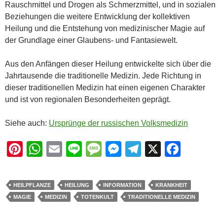
Rauschmittel und Drogen als Schmerzmittel, und in sozialen
Beziehungen die weitere Entwicklung der kollektiven
Heilung und die Entstehung von medizinischer Magie auf
der Grundlage einer Glaubens- und Fantasiewelt.
Aus den Anfängen dieser Heilung entwickelte sich über die
Jahrtausende die traditionelle Medizin. Jede Richtung in
dieser traditionellen Medizin hat einen eigenen Charakter
und ist von regionalen Besonderheiten geprägt.
Siehe auch:
Ursprünge der russischen Volksmedizin
Pi
W
E
Li
M
M
T
X
F
nt
h
m
n
e
e
el
a
er
at
ail
e
ss
ss
e
c
HEILPFLANZE
HEILUNG
INFORMATION
KRANKHEIT
e
s
a
e
gr
e
MAGIE
MEDIZIN
TOTENKULT
TRADITIONELLE MEDIZIN
st
A
g
n
a
b