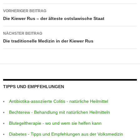
p
e
g
m
o
Beitragsnavigation
VORHERIGER BEITRAG
p
er
o
Die Kiewer Rus – der älteste ostslawische Staat
k
NÄCHSTER BEITRAG
Die traditionelle Medizin in der Kiewer Rus
TIPPS UND EMPFEHLUNGEN
Antibiotika-assoziierte Colitis - natürliche Heilmittel
Bechterew - Behandlung mit natürlichen Heilmitteln
Blutegeltherapie - wo und wem sie helfen kann
Diabetes - Tipps und Empfehlungen aus der Volksmedizin